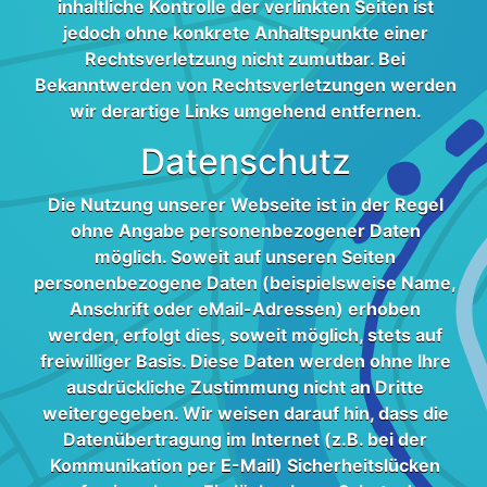
inhaltliche Kontrolle der verlinkten Seiten ist
jedoch ohne konkrete Anhaltspunkte einer
Rechtsverletzung nicht zumutbar. Bei
Bekanntwerden von Rechtsverletzungen werden
wir derartige Links umgehend entfernen.
Datenschutz
Die Nutzung unserer Webseite ist in der Regel
ohne Angabe personenbezogener Daten
möglich. Soweit auf unseren Seiten
personenbezogene Daten (beispielsweise Name,
Anschrift oder eMail-Adressen) erhoben
werden, erfolgt dies, soweit möglich, stets auf
freiwilliger Basis. Diese Daten werden ohne Ihre
ausdrückliche Zustimmung nicht an Dritte
weitergegeben. Wir weisen darauf hin, dass die
Datenübertragung im Internet (z.B. bei der
Kommunikation per E-Mail) Sicherheitslücken